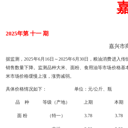
202
5
年第
十一
期
嘉兴
据监测，
202
5
年
6
月
16
日～
2025
年
6
月
30
日
，粮油消费进入传
销售数量下降。监测品种大米、面粉、食用油等市场价格基
米市场价格缓慢上涨，涨势减弱。
具体价格情况如下：
单位：元/公斤、瓶
品 种
等级（产地）
上期
本期
面 粉
（特一）
3.
78
3.
7
8