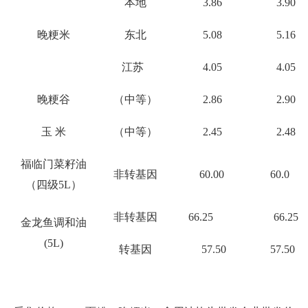
本地
3.8
6
3.
90
晚粳米
东北
5.
08
5.
16
江苏
4.0
5
4.0
5
晚粳谷
（中等）
2.
8
6
2.
90
玉 米
（中等）
2.
45
2.
4
8
福临门菜籽油
非转基因
6
0.00
6
0.0
（四级5L）
非转基因
66.25
66.25
金龙鱼调和油
(5L)
转基因
57.50
57
.
50