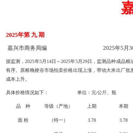
202
5
年第
九
期
嘉兴市商务局编 202
5
年
5
月
3
据监测，
202
5
年
5
月
14
日～
2025
年
5
月
29
日
，
监测品种
成品粮
有序。原粮晚粳谷市场拍卖价格出现上涨，带动大米出厂批
成本上升
。
具体价格情况如下：
单位：元/公斤、瓶
品 种
等级（产地）
上期
本期
面 粉
（特一）
3.
78
3.
7
8